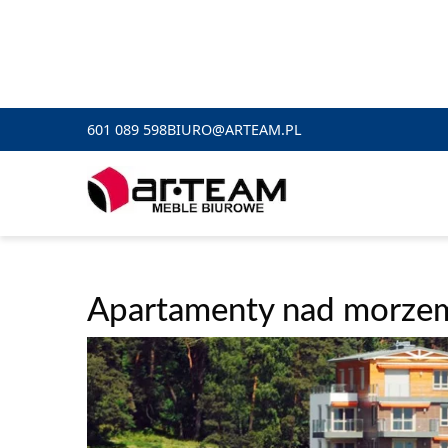
601 089 598
BIURO@ARTEAM.PL
Apartamenty nad morze